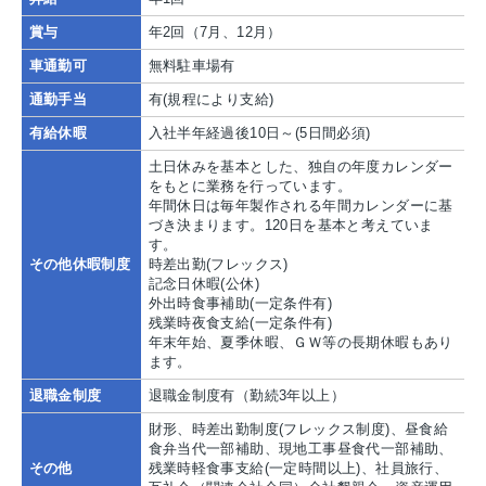
賞与
年2回（7月、12月）
車通勤可
無料駐車場有
通勤手当
有(規程により支給)
有給休暇
入社半年経過後10日～(5日間必須)
土日休みを基本とした、独自の年度カレンダー
をもとに業務を行っています。
年間休日は毎年製作される年間カレンダーに基
づき決まります。120日を基本と考えていま
す。
その他休暇制度
時差出勤(フレックス)
記念日休暇(公休)
外出時食事補助(一定条件有)
残業時夜食支給(一定条件有)
年末年始、夏季休暇、ＧＷ等の長期休暇もあり
ます。
退職金制度
退職金制度有（勤続3年以上）
財形、時差出勤制度(フレックス制度)、昼食給
食弁当代一部補助、現地工事昼食代一部補助、
その他
残業時軽食事支給(一定時間以上)、社員旅行、