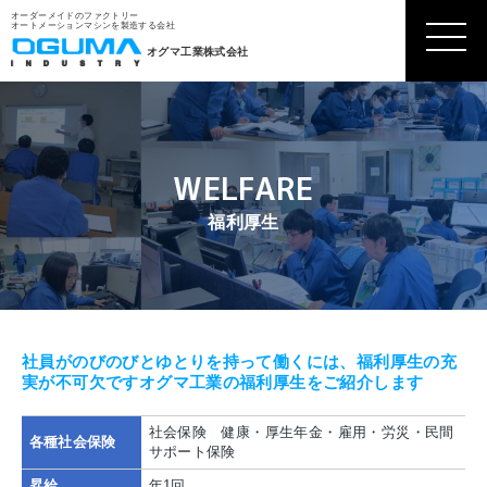
オーダーメイドのファクトリー
オートメーションマシンを製造する会社
オグマ工業株式会社
WELFARE
福利厚生
社員がのびのびとゆとりを持って働くには、福利厚生の充
実が不可欠です
オグマ工業の福利厚生をご紹介します
社会保険 健康・厚生年金・雇用・労災・民間
各種社会保険
サポート保険
昇給
年1回