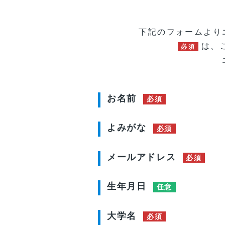
下記のフォームより
は、
必須
お名前
必須
よみがな
必須
メールアドレス
必須
生年月日
任意
大学名
必須