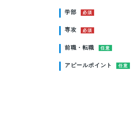
学部
必須
専攻
必須
前職・転職
任意
アピールポイント
任意